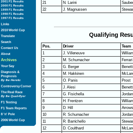
2001 F1 Results
21
N. Larini
Saube
2000 F1 Results
22
J. Magnussen
Stewar
1999 F1 Results
1998 F1 Results
1997 F1 Results
Links
2010 World Cup
Qualifying Resu
Translate
Search
Pos.
Driver
Team
Contact Us
1
J. Villeneuve
Willia
About
Archives
2
M. Schumacher
Ferrari
Your Say
3
G. Berger
Benett
Diagnosis &
4
M. Hakkinen
McLar
Prognosis
5
O. Panis
Prost
By the Heretic
Controversy Corner
6
J. Alesi
Benett
The Real Race
7
G. Fisichella
Jordan
By the Quali-flyer
8
H. Frentzen
Willia
F1 Testing
9
D. Hill
Arrow
F1 Team Reports
8 'n' Pole
10
R. Schumacher
Jordan
2006 World Cup
11
R. Barrichello
Stewar
12
D. Coulthard
McLar