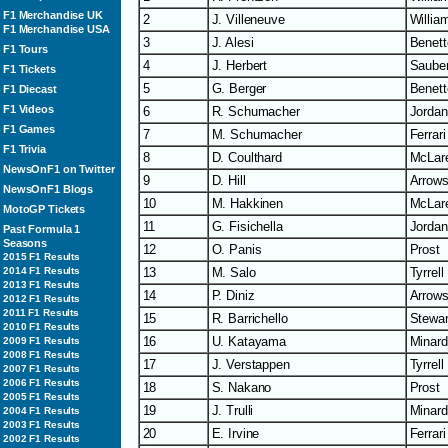
F1 Merchandise UK
2
J. Villeneuve
Willia
F1 Merchandise USA
3
J. Alesi
Benett
F1 Tours
4
J. Herbert
Saube
F1 Tickets
5
G. Berger
Benett
F1 Diecast
F1 Videos
6
R. Schumacher
Jordan
F1 Games
7
M. Schumacher
Ferrari
F1 Trivia
8
D. Coulthard
McLar
NewsOnF1 on Twitter
9
D. Hill
Arrow
NewsOnF1 Blogs
10
M. Hakkinen
McLar
MotoGP Tickets
11
G. Fisichella
Jordan
Past Formula 1
Seasons
12
O. Panis
Prost
2015 F1 Results
2014 F1 Results
13
M. Salo
Tyrrell
2013 F1 Results
14
P. Diniz
Arrow
2012 F1 Results
2011 F1 Results
15
R. Barrichello
Stewar
2010 F1 Results
16
U. Katayama
Minard
2009 F1 Results
2008 F1 Results
17
J. Verstappen
Tyrrell
2007 F1 Results
2006 F1 Results
18
S. Nakano
Prost
2005 F1 Results
19
J. Trulli
Minard
2004 F1 Results
2003 F1 Results
20
E. Irvine
Ferrar
2002 F1 Results