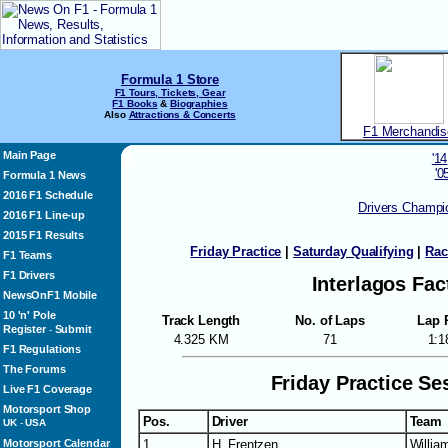
Formula 1 Store
F1 Tours, Tickets, Gear
F1 Books
&
Biographies
Also
Attractions & Concerts
F1 Merchandis
Main Page
'14
'0
Formula 1 News
2016 F1 Schedule
Drivers Champi
2016 F1 Line-up
2015 F1 Results
Friday Practice
|
Saturday Qualifying
|
Rac
F1 Teams
F1 Drivers
Interlagos Fac
NewsOnF1 Mobile
10 'n' Pole
Track Length
No. of Laps
Lap 
Register
Submit
-
4.325 KM
71
1:1
F1 Regulations
The Forums
Friday Practice Se
Live F1 Coverage
Motorsport Shop
Pos.
Driver
Team
UK
-
USA
Motorsport Calendar
1
H. Frentzen
Willia