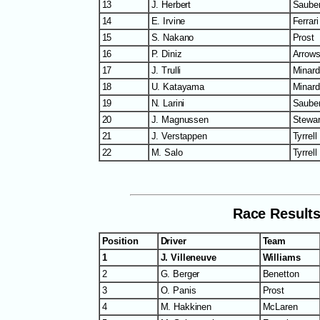
13
J. Herbert
Saube
14
E. Irvine
Ferrar
15
S. Nakano
Prost
16
P. Diniz
Arrow
17
J. Trulli
Minard
18
U. Katayama
Minard
19
N. Larini
Saube
20
J. Magnussen
Stewar
21
J. Verstappen
Tyrrell
22
M. Salo
Tyrrell
Race Result
Position
Driver
Team
1
J. Villeneuve
Williams
2
G. Berger
Benetton
3
O. Panis
Prost
4
M. Hakkinen
McLaren