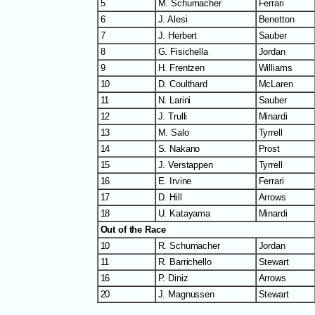
5
M. Schumacher
Ferrari
6
J. Alesi
Benetton
7
J. Herbert
Sauber
8
G. Fisichella
Jordan
9
H. Frentzen
Williams
10
D. Coulthard
McLaren
11
N. Larini
Sauber
12
J. Trulli
Minardi
13
M. Salo
Tyrrell
14
S. Nakano
Prost
15
J. Verstappen
Tyrrell
16
E. Irvine
Ferrari
17
D. Hill
Arrows
18
U. Katayama
Minardi
Out of the Race
10
R. Schumacher
Jordan
11
R. Barrichello
Stewart
16
P. Diniz
Arrows
20
J. Magnussen
Stewart