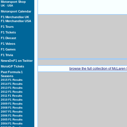
Motorsport Shop
UK
-
USA
Motorsport Calendar
F1 Merchandise UK
F1 Merchandise USA
F1 Tours
F1 Tickets
F1 Diecast
F1 Videos
F1 Games
F1 Trivia
NewsOnF1 on Twitter
MotoGP Tickets
browse the full collection of McLaren
Past Formula 1
Seasons
2015 F1 Results
2014 F1 Results
2013 F1 Results
2012 F1 Results
2011 F1 Results
2010 F1 Results
2009 F1 Results
2008 F1 Results
2007 F1 Results
2006 F1 Results
2005 F1 Results
2004 F1 Results