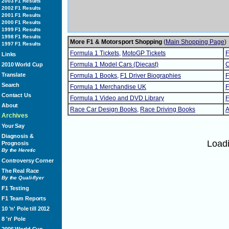
2003 F1 Results
2002 F1 Results
2001 F1 Results
2000 F1 Results
1999 F1 Results
1998 F1 Results
More F1 & Motorsport Shopping
(
Main Shopping Page
)
1997 F1 Results
Formula 1 Tickets
,
MotoGP Tickets
F
Links
Formula 1 Model Cars (Diecast)
C
2010 World Cup
Translate
Formula 1 Books
,
F1 Driver Biographies
F
Search
Formula 1 Merchandise UK
F
Contact Us
Formula 1 Video and DVD Library
F
About
Race Car Design Books
,
Race Driving Books
A
Archives
Your Say
Diagnosis &
Load
Prognosis
By the Heretic
Controversy Corner
The Real Race
By the Quali-flyer
F1 Testing
F1 Team Reports
10 'n' Pole till 2012
8 'n' Pole