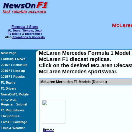
McLaren
Formula 1 Store
F1 Tours, Tickets, Gear
F1 Books
&
Biographies
Also
Attractions & Concerts
McLaren Mercedes Formula 1 Model C
Main Page
McLaren F1 diecast replicas.
Formula 1 News
Click on the desired McLaren Diecast 
2016 F1 Schedule
McLaren Mercedes sportswear.
2016 F1 Line-up
2015 F1 Results
McLaren Mercedes F1 Models (Diecast)
F1 Teams
F1 Drivers
NewsOnF1 Mobile
10 'n' Pole
Register
Submit
-
F1 Regulations
The Forums
Live F1 Coverage
Time & Weather
Browse