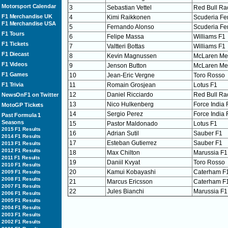
Motorsport Calendar
3
Sebastian Vettel
Red Bull Ra
F1 Merchandise UK
4
Kimi Raikkonen
Scuderia Fer
F1 Merchandise USA
5
Fernando Alonso
Scuderia Fer
F1 Tours
6
Felipe Massa
Williams F1
F1 Tickets
7
Valtteri Bottas
Williams F1
F1 Diecast
8
Kevin Magnussen
McLaren Me
F1 Videos
9
Jenson Button
McLaren Me
F1 Games
10
Jean-Eric Vergne
Toro Rosso
F1 Trivia
11
Romain Grosjean
Lotus F1
12
Daniel Ricciardo
Red Bull Ra
NewsOnF1 on Twitter
13
Nico Hulkenberg
Force India 
MotoGP Tickets
14
Sergio Perez
Force India 
Past Formula 1
Seasons
15
Pastor Maldonado
Lotus F1
2015 F1 Results
16
Adrian Sutil
Sauber F1
2014 F1 Results
17
Esteban Gutierrez
Sauber F1
2013 F1 Results
2012 F1 Results
18
Max Chilton
Marussia F1
2011 F1 Results
19
Daniil Kvyat
Toro Rosso
2010 F1 Results
20
Kamui Kobayashi
Caterham F
2009 F1 Results
2008 F1 Results
21
Marcus Ericsson
Caterham F
2007 F1 Results
22
Jules Bianchi
Marussia F1
2006 F1 Results
2005 F1 Results
2004 F1 Results
2003 F1 Results
2002 F1 Results