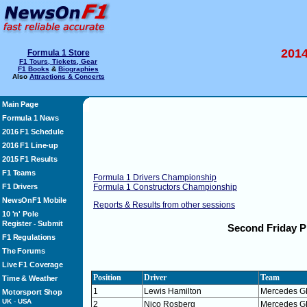
2014
Formula 1 Store
F1 Tours, Tickets, Gear
F1 Books
&
Biographies
Also
Attractions & Concerts
Main Page
Formula 1 News
2016 F1 Schedule
2016 F1 Line-up
2015 F1 Results
F1 Teams
Formula 1 Drivers Championship
F1 Drivers
Formula 1 Constructors Championship
NewsOnF1 Mobile
Reports & Results from other sessions
10 'n' Pole
Register
Submit
-
Second Friday P
F1 Regulations
The Forums
Live F1 Coverage
Position
Driver
Team
Time & Weather
1
Lewis Hamilton
Mercedes G
Motorsport Shop
UK
-
USA
2
Nico Rosberg
Mercedes G