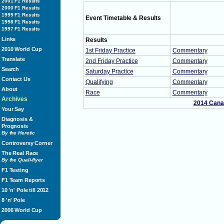
2001 F1 Results
2000 F1 Results
1999 F1 Results
Event Timetable & Results
1998 F1 Results
1997 F1 Results
Links
Results
2010 World Cup
1st Friday Practice
Commentary
Translate
2nd Friday Practice
Commentary
Search
Saturday Practice
Commentary
Contact Us
Qualifying
Commentary
About
Race
Commentary
Archives
2014 Cana
Your Say
Diagnosis &
Prognosis
By the Heretic
Controversy Corner
The Real Race
By the Quali-flyer
F1 Testing
F1 Team Reports
10 'n' Pole till 2012
8 'n' Pole
2006 World Cup